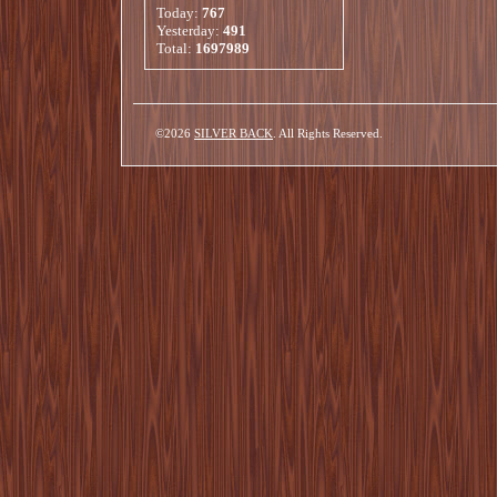
Today:
767
Yesterday:
491
Total:
1697989
©2026
SILVER BACK
. All Rights Reserved.