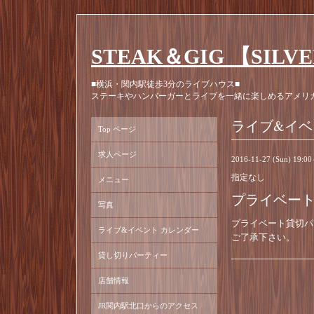
STEAK＆GIG 【SILV
■横浜・関内駅徒歩3分のライブハウス■
ステーキやハンバーガーとライブを一緒に楽しめるアメリ
ライブ&イベ
Top ページ
求人ページ
2016-11-27 (Sun) 19:0
指定なし
メニュー
プライベー
写真
プライベート貸切パ
ライブ&イベント カレンダー
ご了承下さい。
貸し切りパーティー
店舗情報
JR関内駅北口からのアクセス