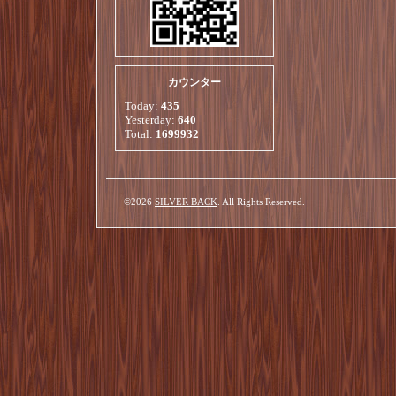
カウンター
Today:
435
Yesterday:
640
Total:
1699932
©2026
SILVER BACK
. All Rights Reserved.