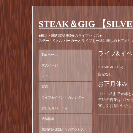
STEAK＆GIG 【SILV
■横浜・関内駅徒歩3分のライブハウス■
ステーキやハンバーガーとライブを一緒に楽しめるアメリ
ライブ&イベ
Top ページ
求人ページ
2017-01-03 (Tue)
指定なし
メニュー
お正月休み
写真
1/1～1/3まで天
ライブ&イベント カレンダー
年始の営業は1/4か
宜しくお願いいたし
貸し切りパーティー
店舗情報
JR関内駅北口からのアクセス