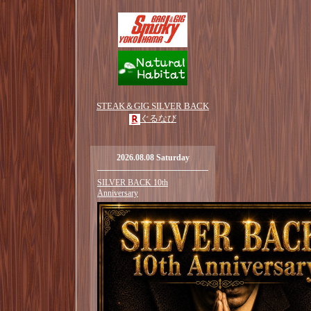
STEAK＆GIG SILVER BACK
ぐるなび
2026.08.08 Saturday
SILVER BACK 10th
Anniversary