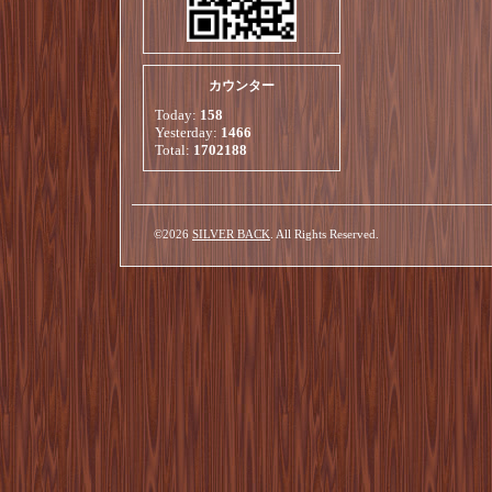
カウンター
Today:
158
Yesterday:
1466
Total:
1702188
©2026
SILVER BACK
. All Rights Reserved.