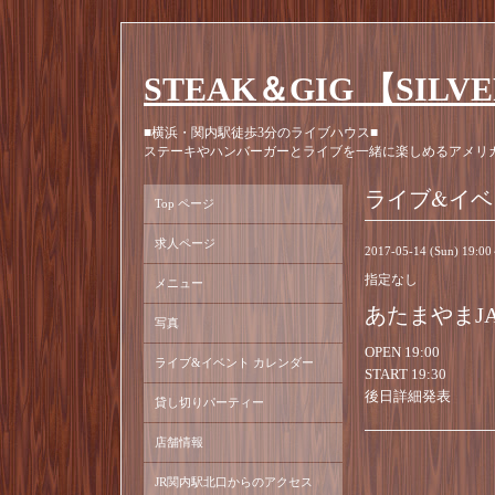
STEAK＆GIG 【SILV
■横浜・関内駅徒歩3分のライブハウス■
ステーキやハンバーガーとライブを一緒に楽しめるアメリ
ライブ&イベ
Top ページ
求人ページ
2017-05-14 (Sun) 19:0
指定なし
メニュー
あたまやまJAP
写真
OPEN 19:00
ライブ&イベント カレンダー
START 19:30
後日詳細発表
貸し切りパーティー
店舗情報
JR関内駅北口からのアクセス