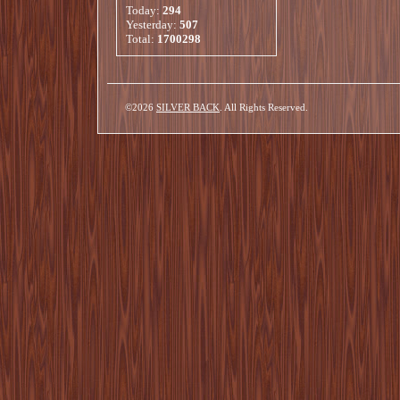
Today:
294
Yesterday:
507
Total:
1700298
©2026
SILVER BACK
. All Rights Reserved.