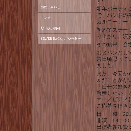
す!!
お問い合わせ
新年パーティ
で、バンドの
リンク
カルコーナー
取り扱い機材
初めてステー
り上がり、演
SILVER BACKお問い合わせ
その結果、会
おとバンとし
常日頃思って
ました!
また、今回か
んだことがな
「自分の好き
演奏したい」
マー／ピアノ
ご応募を頂きま
日 時：201
開演 19：00
出演者参加費：