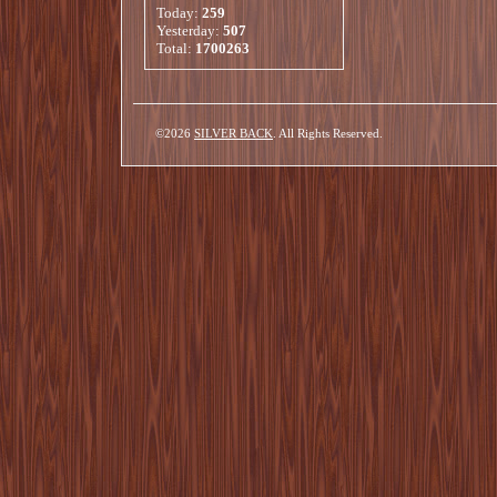
Today:
259
Yesterday:
507
Total:
1700263
©2026
SILVER BACK
. All Rights Reserved.