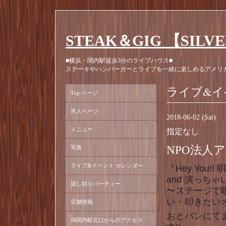
STEAK＆GIG 【SILV
■横浜・関内駅徒歩3分のライブハウス■
ステーキやハンバーガーとライブを一緒に楽しめるアメリ
ライブ&イ
Top ページ
求人ページ
2018-06-02 (Sat)
メニュー
指定なし
NPO法人
写真
ライブ&イベント カレンダー
『Hey You!!
and 演っちゃ
貸し切りパーティー
〜ステージで
い・叩きたいオ
店舗情報
おとバンにて
JR関内駅北口からのアクセス