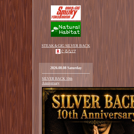
STEAK＆GIG SILVER BACK
ぐるなび
2026.08.08 Saturday
SILVER BACK 10th
Anniversary