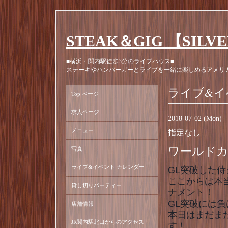
STEAK＆GIG 【SILV
■横浜・関内駅徒歩3分のライブハウス■
ステーキやハンバーガーとライブを一緒に楽しめるアメリ
ライブ&イ
Top ページ
求人ページ
2018-07-02 (Mon)
メニュー
指定なし
ワールドカ
写真
ライブ&イベント カレンダー
GL突破した侍ジ
ここからは本
貸し切りパーティー
ナメント！
GL突破には
店舗情報
本日はまだま
JR関内駅北口からのアクセス
す！