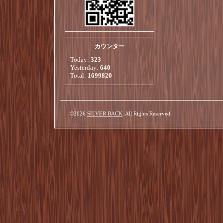
カウンター
Today:
323
Yesterday:
640
Total:
1699820
©2026
SILVER BACK
. All Rights Reserved.