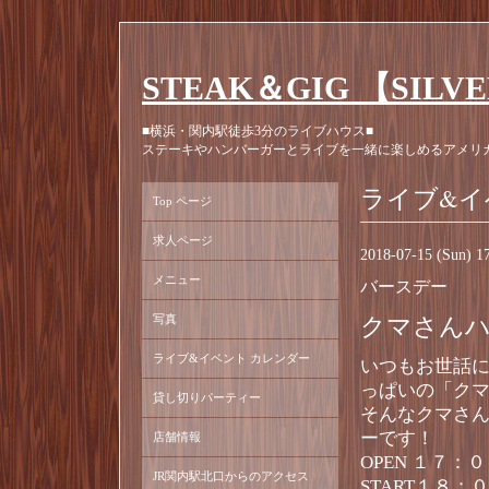
STEAK＆GIG 【SILV
■横浜・関内駅徒歩3分のライブハウス■
ステーキやハンバーガーとライブを一緒に楽しめるアメリ
ライブ&イ
Top ページ
求人ページ
2018-07-15 (Sun) 
メニュー
バースデー
写真
クマさん
ライブ&イベント カレンダー
いつもお世話
っぱいの「ク
貸し切りパーティー
そんなクマさ
ーです！
店舗情報
OPEN １７：
JR関内駅北口からのアクセス
START１８：