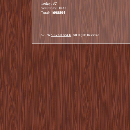
Today:
37
Yesterday:
1635
Total:
1698894
©2026
SILVER BACK
. All Rights Reserved.