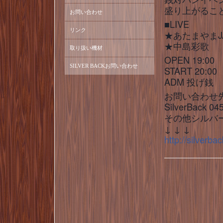
盛り上がるこ
お問い合わせ
■LIVE
リンク
★あたまやまJ
★中島彩歌
取り扱い機材
OPEN 19:00
SILVER BACKお問い合わせ
START 20:00
ADM 投げ銭
お問い合わせ
SilverBack 04
その他シルバ
↓ ↓ ↓
http://silverb