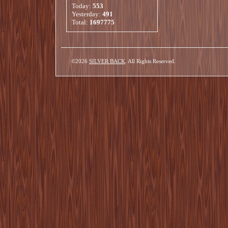
Today:
553
Yesterday:
491
Total:
1697775
©2026
SILVER BACK
. All Rights Reserved.