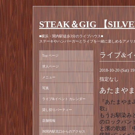
STEAK＆GIG 【SILV
■横浜・関内駅徒歩3分のライブハウス■
ステーキやハンバーガーとライブを一緒に楽しめるアメリ
ライブ&イ
Top ページ
求人ページ
2018-10-20 (Sat) 1
メニュー
指定なし
写真
あたまやまJ
ライブ&イベント カレンダー
『あたまやまJ
歌』
貸し切りパーティー
もうお馴染み
のロックバン
店舗情報
と濱の歌姫「
JR関内駅北口からのアクセス
銭対バンイベント