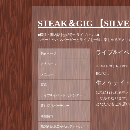
STEAK＆GIG 【SILV
■横浜・関内駅徒歩3分のライブハウス■
ステーキやハンバーガーとライブを一緒に楽しめるアメリ
ライブ&イベ
Top ページ
求人ページ
2018-11-29 (Thu) 19:0
指定なし
メニュー
生オケナイト 
写真
12/1に行われる生オ
ライブ&イベント カレンダー
ーサルとなります。
どなたでもご来店い
貸し切りパーティー
店舗情報
JR関内駅北口からのアクセス