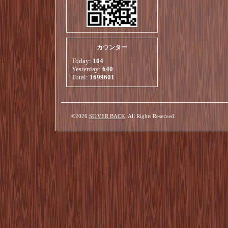
カウンター
Today:
104
Yesterday:
640
Total:
1699601
©2026
SILVER BACK
. All Rights Reserved.