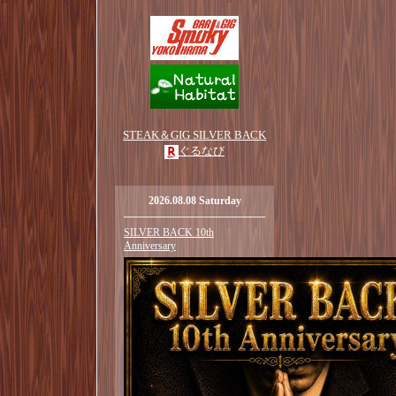
STEAK＆GIG SILVER BACK
ぐるなび
2026.08.08 Saturday
SILVER BACK 10th
Anniversary