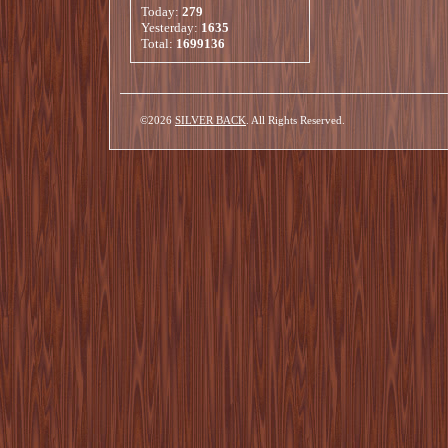
Today:
279
Yesterday:
1635
Total:
1699136
©2026
SILVER BACK
. All Rights Reserved.