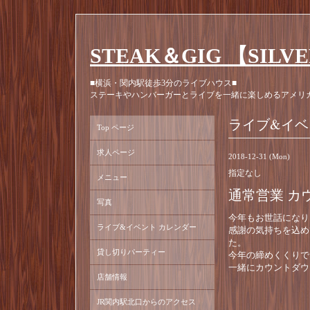
STEAK＆GIG 【SILV
■横浜・関内駅徒歩3分のライブハウス■
ステーキやハンバーガーとライブを一緒に楽しめるアメリ
ライブ&イベ
Top ページ
求人ページ
2018-12-31 (Mon)
指定なし
メニュー
通常営業 カ
写真
今年もお世話になり
ライブ&イベント カレンダー
感謝の気持ちを込め
た。
貸し切りパーティー
今年の締めくくりで
一緒にカウントダウ
店舗情報
JR関内駅北口からのアクセス