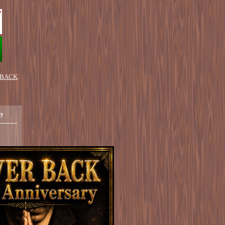
 BACK
ay