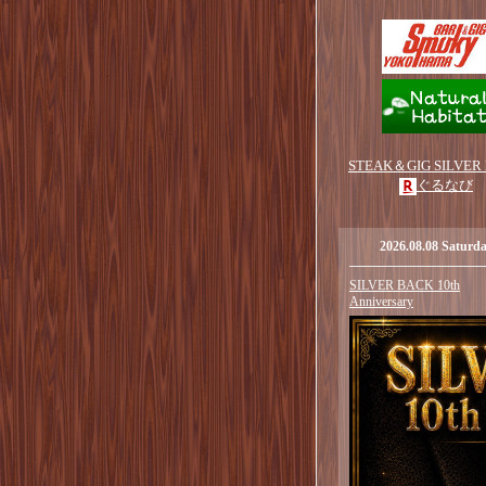
STEAK＆GIG SILVER
ぐるなび
2026.08.08 Saturd
SILVER BACK 10th
Anniversary