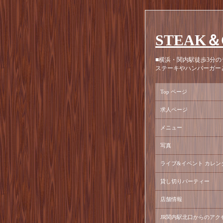
STEAK＆
■横浜・関内駅徒歩3分の
ステーキやハンバーガー
Top ページ
求人ページ
メニュー
写真
ライブ&イベント カレン
貸し切りパーティー
店舗情報
JR関内駅北口からのアク