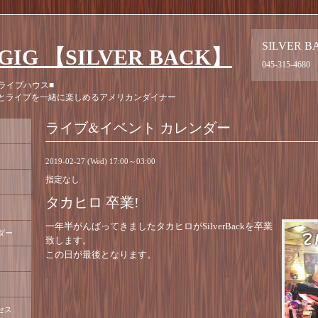
SILVER B
GIG 【SILVER BACK】
045-315-4680
ライブハウス■
とライブを一緒に楽しめるアメリカンダイナー
ライブ&イベント カレンダー
2019-02-27 (Wed) 17:00～03:00
指定なし
タカヒロ 卒業!
一年半がんばってきましたタカヒロがSilverBackを卒業
ダー
致します。
この日が最後となります。
セス