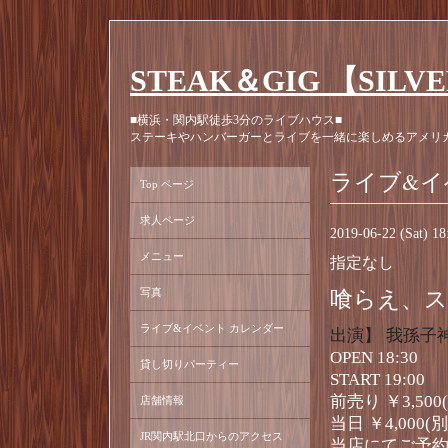
STEAK＆GIG 【SILV
■横浜・関内駅徒歩3分のライブハウス■
ステーキやハンバーガーとライブを一緒に楽しめるアメリ
ライブ&イ
Top ページ
求人ページ
2019-06-22 (Sat) 1
メニュー
指定なし
写真
喰らえ、
ライブ&イベント カレンダー
出演】 我孫子神音
OPEN 18:30
貸し切りパーティー
START 19:00
前売り ￥3,500
店舗情報
当日 ￥4,000(
JR関内駅北口からのアクセス
当店にてご予