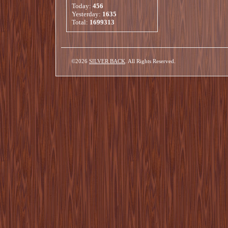
Today:
456
Yesterday:
1635
Total:
1699313
©2026
SILVER BACK
. All Rights Reserved.