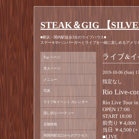
STEAK＆GIG 【SILV
■横浜・関内駅徒歩3分のライブハウス■
ステーキやハンバーガーとライブを一緒に楽しめるアメリ
ライブ&イ
Top ページ
求人ページ
2019-10-06 (Sun) 
メニュー
指定なし
Rio Live-co
写真
Rio Live Tour
ライブ&イベント カレンダー
OPEN 17:00
貸し切りパーティー
START 18:00
前売り￥4,000
店舗情報
当日 ￥4,500 (+1
JR関内駅北口からのアクセス
■LIVE