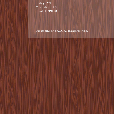
Today:
271
Yesterday:
1635
Total:
1699128
©2026
SILVER BACK
. All Rights Reserved.