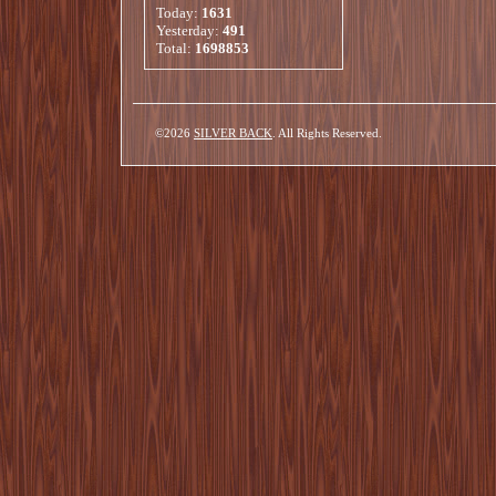
Today:
1631
Yesterday:
491
Total:
1698853
©2026
SILVER BACK
. All Rights Reserved.