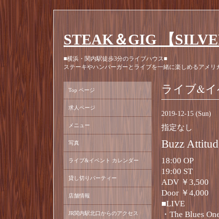
STEAK＆GIG 【SILV
■横浜・関内駅徒歩3分のライブハウス■
ステーキやハンバーガーとライブを一緒に楽しめるアメリ
ライブ&イ
Top ページ
求人ページ
2019-12-15 (Sun)
メニュー
指定なし
Buzz Attitud
写真
18:00 OP
ライブ&イベント カレンダー
19:00 ST
貸し切りパーティー
ADV ￥3,500
Door ￥4,000
店舗情報
■LIVE
・The Blues One
JR関内駅北口からのアクセス