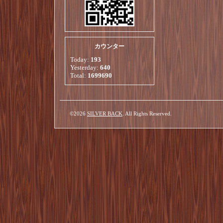
カウンター
Today:
193
Yesterday:
640
Total:
1699690
©2026
SILVER BACK
. All Rights Reserved.