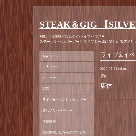
STEAK＆GIG 【SILV
■横浜・関内駅徒歩3分のライブハウス■
ステーキやハンバーガーとライブを一緒に楽しめるアメリ
ライブ&イベ
Top ページ
求人ページ
2020-02-24 (Mon)
店休
メニュー
店休
写真
ライブ&イベント カレンダー
貸し切りパーティー
店舗情報
JR関内駅北口からのアクセス