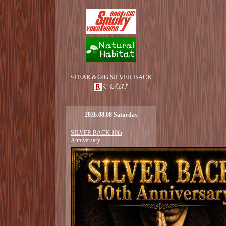
STEAK＆GIG SILVER BACK
ぐるなび
2026.08.08 Saturday
SILVER BACK 10th
Anniversary