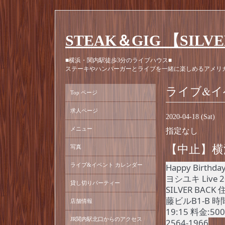
STEAK＆GIG 【SILV
■横浜・関内駅徒歩3分のライブハウス■
ステーキやハンバーガーとライブを一緒に楽しめるアメリ
ライブ&イ
Top ページ
求人ページ
2020-04-18 (Sat)
メニュー
指定なし
【中止】横
写真
ライブ&イベント カレンダー
Happy Birthd
ヨシユキ Live
貸し切りパーティー
SILVER BA
藤ビルB1-B 時間
店舗情報
19:15 料金:
JR関内駅北口からのアクセス
2564-1966