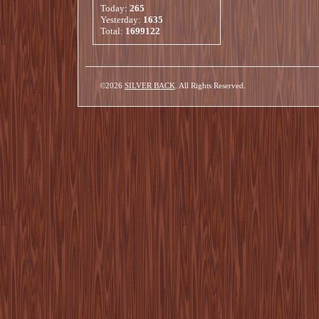
Today:
265
Yesterday:
1635
Total:
1699122
©2026
SILVER BACK
. All Rights Reserved.