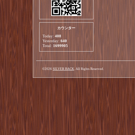
カウンター
Today:
408
Yesterday:
640
Total:
1699905
©2026
SILVER BACK
. All Rights Reserved.