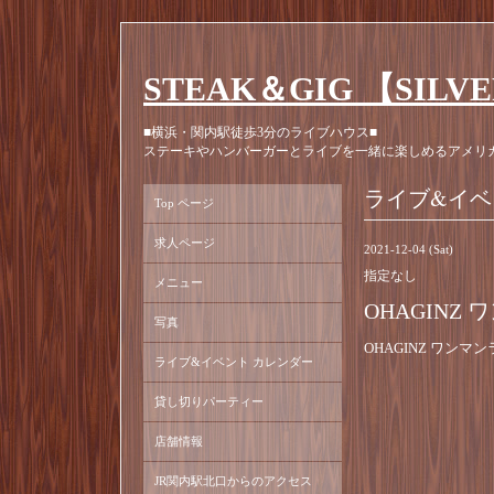
STEAK＆GIG 【SILV
■横浜・関内駅徒歩3分のライブハウス■
ステーキやハンバーガーとライブを一緒に楽しめるアメリ
ライブ&イベ
Top ページ
求人ページ
2021-12-04 (Sat)
指定なし
メニュー
OHAGINZ
写真
OHAGINZ ワンマ
ライブ&イベント カレンダー
貸し切りパーティー
店舗情報
JR関内駅北口からのアクセス