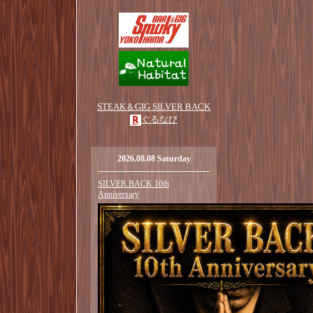
STEAK＆GIG SILVER BACK
ぐるなび
2026.08.08 Saturday
SILVER BACK 10th
Anniversary