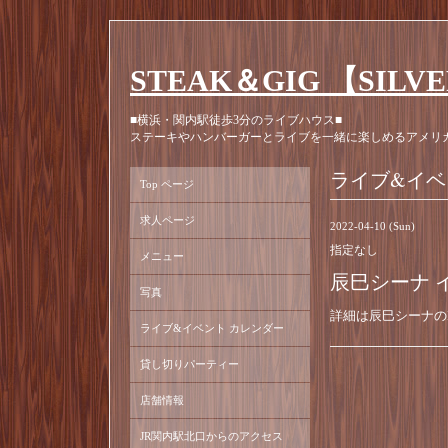
STEAK＆GIG 【SILV
■横浜・関内駅徒歩3分のライブハウス■
ステーキやハンバーガーとライブを一緒に楽しめるアメリ
ライブ&イベ
Top ページ
求人ページ
2022-04-10 (Sun)
指定なし
メニュー
辰巳シーナ 
写真
詳細は辰巳シーナの
ライブ&イベント カレンダー
貸し切りパーティー
店舗情報
JR関内駅北口からのアクセス