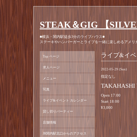
STEAK＆GIG 【SILV
■横浜・関内駅徒歩3分のライブハウス■
ステーキやハンバーガーとライブを一緒に楽しめるアメリ
ライブ&イベ
Top ページ
求人ページ
2022-05-29 (Sun)
指定なし
メニュー
TAKAHASHI 
写真
Open 17:00
ライブ&イベント カレンダー
Start 18:00
¥3,000
貸し切りパーティー
店舗情報
JR関内駅北口からのアクセス