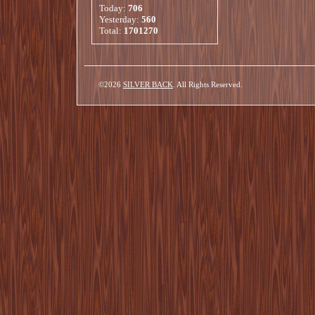
Today:
706
Yesterday:
560
Total:
1701270
©2026
SILVER BACK
. All Rights Reserved.