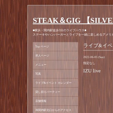
STEAK＆GIG 【SILV
■横浜・関内駅徒歩3分のライブハウス■
ステーキやハンバーガーとライブを一緒に楽しめるアメリ
ライブ&イベ
Top ページ
求人ページ
2022-06-05 (Sun)
指定なし
メニュー
IZU live
写真
ライブ&イベント カレンダー
貸し切りパーティー
店舗情報
JR関内駅北口からのアクセス