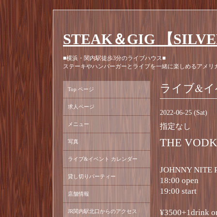
STEAK＆GIG 【SILV
■横浜・関内駅徒歩3分のライブハウス■
ステーキやハンバーガーとライブを一緒に楽しめるアメリ
ライブ&イ
Top ページ
求人ページ
2022-06-25 (Sat)
メニュー
指定なし
THE VODK
写真
ライブ&イベント カレンダー
JOHNNY NITE P
貸し切りパーティー
18:00 open
19:00 start
店舗情報
¥3500+1drink o
JR関内駅北口からのアクセス