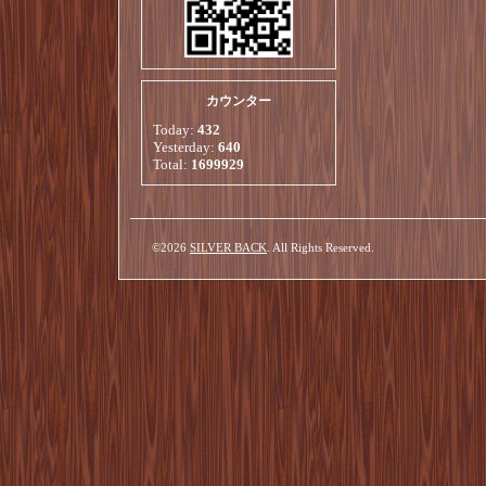
カウンター
Today:
432
Yesterday:
640
Total:
1699929
©2026
SILVER BACK
. All Rights Reserved.