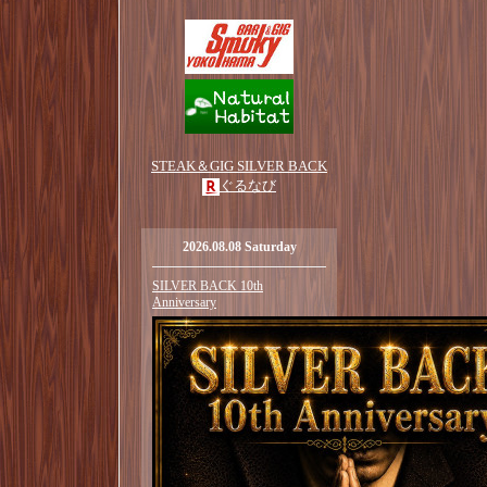
STEAK＆GIG SILVER BACK
ぐるなび
2026.08.08 Saturday
SILVER BACK 10th
Anniversary