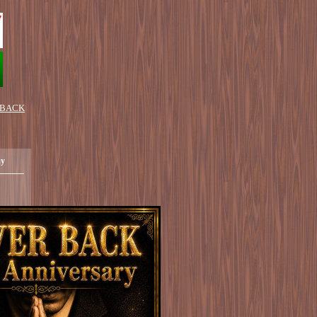
 BACK
ay