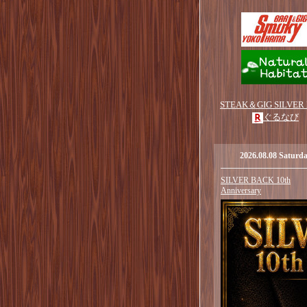
STEAK＆GIG SILVER
ぐるなび
2026.08.08 Saturd
SILVER BACK 10th
Anniversary