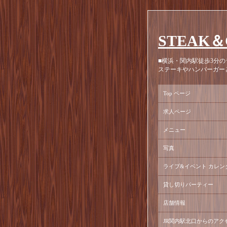
STEAK＆
■横浜・関内駅徒歩3分の
ステーキやハンバーガー
Top ページ
求人ページ
メニュー
写真
ライブ&イベント カレン
貸し切りパーティー
店舗情報
JR関内駅北口からのアク