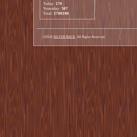
Today:
176
Yesterday:
507
Total:
1700180
©2026
SILVER BACK
. All Rights Reserved.