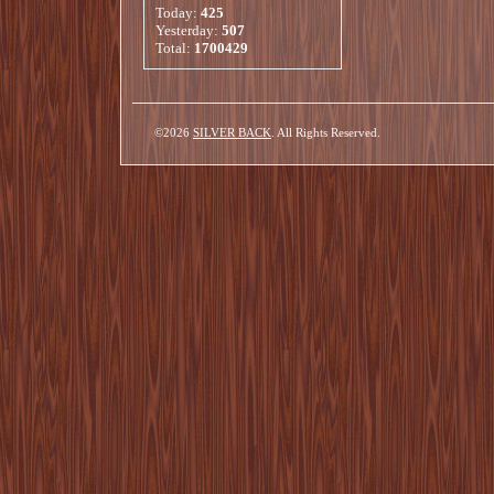
Today:
425
Yesterday:
507
Total:
1700429
©2026
SILVER BACK
. All Rights Reserved.