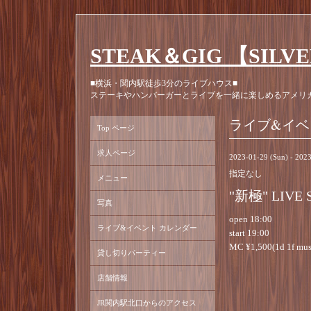
STEAK＆GIG 【SILV
■横浜・関内駅徒歩3分のライブハウス■
ステーキやハンバーガーとライブを一緒に楽しめるアメリ
ライブ&イベ
Top ページ
求人ページ
2023-01-29 (Sun) - 202
指定なし
メニュー
"新極" LIVE
写真
open 18:00
ライブ&イベント カレンダー
start 19:00
MC ¥1,500(1d 1f must
貸し切りパーティー
店舗情報
JR関内駅北口からのアクセス