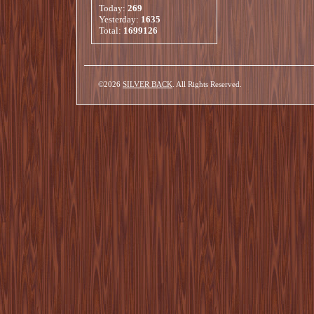
Today:
269
Yesterday:
1635
Total:
1699126
©2026
SILVER BACK
. All Rights Reserved.