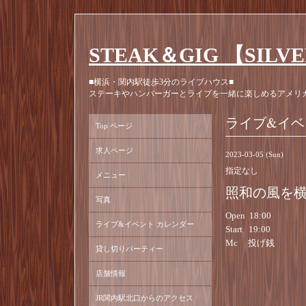
STEAK＆GIG 【SILV
■横浜・関内駅徒歩3分のライブハウス■
ステーキやハンバーガーとライブを一緒に楽しめるアメリ
ライブ&イベ
Top ページ
求人ページ
2023-03-05 (Sun)
指定なし
メニュー
照和の風を
写真
Open 18:00
ライブ&イベント カレンダー
Start 19:00
Mc 投げ銭
貸し切りパーティー
店舗情報
JR関内駅北口からのアクセス