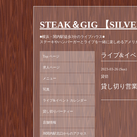
STEAK＆GIG 【SILV
■横浜・関内駅徒歩3分のライブハウス■
ステーキやハンバーガーとライブを一緒に楽しめるアメリ
ライブ&イベ
Top ページ
求人ページ
2023-03-26 (Sun)
貸切
メニュー
貸し切り営
写真
ライブ&イベント カレンダー
貸し切りパーティー
店舗情報
JR関内駅北口からのアクセス