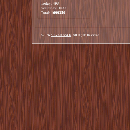
Today:
493
Yesterday:
1635
Total:
1699350
©2026
SILVER BACK
. All Rights Reserved.