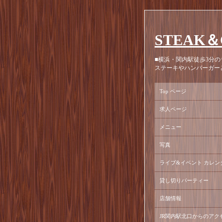
STEAK＆
■横浜・関内駅徒歩3分の
ステーキやハンバーガー
Top ページ
求人ページ
メニュー
写真
ライブ&イベント カレン
貸し切りパーティー
店舗情報
JR関内駅北口からのアク