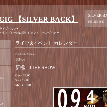
SILVER B
GIG 【SILVER BACK】
045-315-4680
ライブハウス■
とライブを一緒に楽しめるアメリカンダイナー
ライブ&イベント カレンダー
2023-04-09 (Sun)
指定なし
新極 LIVE SHOW
Open 18:00
ダー
Start 19:00
Mc ¥1,500
セス