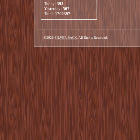
Today:
393
Yesterday:
507
Total:
1700397
©2026
SILVER BACK
. All Rights Reserved.