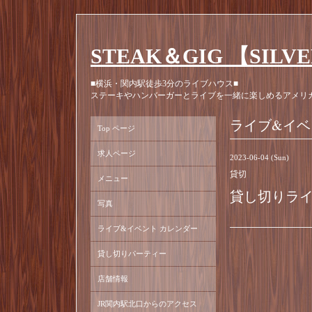
STEAK＆GIG 【SILV
■横浜・関内駅徒歩3分のライブハウス■
ステーキやハンバーガーとライブを一緒に楽しめるアメリ
ライブ&イベ
Top ページ
求人ページ
2023-06-04 (Sun)
貸切
メニュー
貸し切りラ
写真
ライブ&イベント カレンダー
貸し切りパーティー
店舗情報
JR関内駅北口からのアクセス