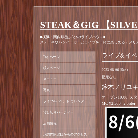
STEAK＆GIG 【SILV
■横浜・関内駅徒歩3分のライブハウス■
ステーキやハンバーガーとライブを一緒に楽しめるアメリ
ライブ&イベ
Top ページ
求人ページ
2023-08-06 (Sun)
指定なし
メニュー
鈴木ノリユキ
写真
オープン18:00 スタ
ライブ&イベント カレンダー
MC ¥2,500 2 order
貸し切りパーティー
店舗情報
JR関内駅北口からのアクセス