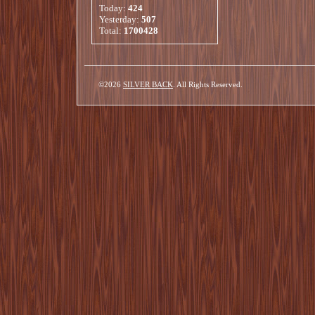
Today:
424
Yesterday:
507
Total:
1700428
©2026
SILVER BACK
. All Rights Reserved.