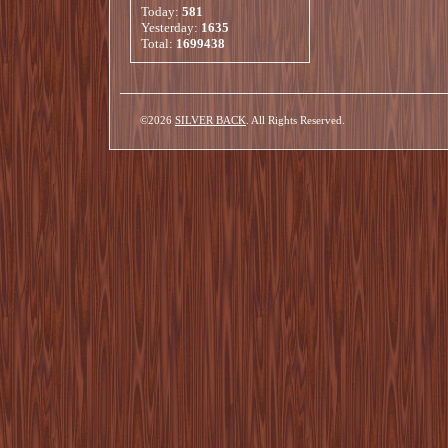
Today:
581
Yesterday:
1635
Total:
1699438
©2026
SILVER BACK
. All Rights Reserved.