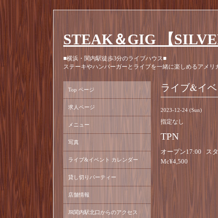
STEAK＆GIG 【SILV
■横浜・関内駅徒歩3分のライブハウス■
ステーキやハンバーガーとライブを一緒に楽しめるアメリ
ライブ&イベ
Top ページ
求人ページ
2023-12-24 (Sun)
指定なし
メニュー
TPN
写真
オープン17:00 スタ
ライブ&イベント カレンダー
Mc¥4,500
貸し切りパーティー
店舗情報
JR関内駅北口からのアクセス