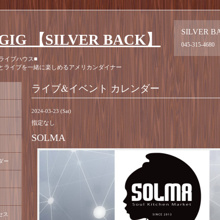
SILVER B
GIG 【SILVER BACK】
045-315-4680
ライブハウス■
とライブを一緒に楽しめるアメリカンダイナー
ライブ&イベント カレンダー
2024-03-23 (Sat)
指定なし
SOLMA
ダー
セス