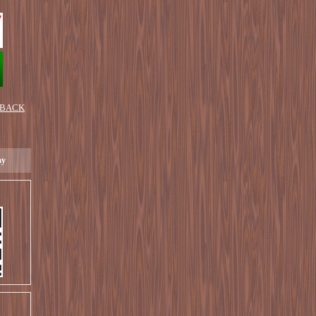
 BACK
ay