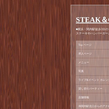
STEAK＆
■横浜・関内駅徒歩3分の
ステーキやハンバーガー
Top ページ
求人ページ
メニュー
写真
ライブ&イベント カレン
貸し切りパーティー
店舗情報
JR関内駅北口からのアク