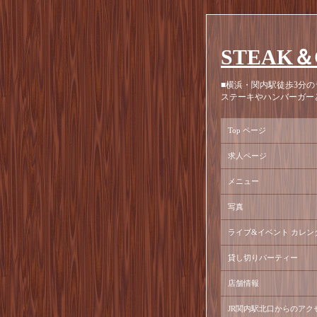
STEAK＆
■横浜・関内駅徒歩3分の
ステーキやハンバーガー
Top ページ
求人ページ
メニュー
写真
ライブ&イベント カレン
貸し切りパーティー
店舗情報
JR関内駅北口からのアク