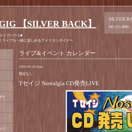
SILVER B
GIG 【SILVER BACK】
045-315-4680
ライブハウス■
とライブを一緒に楽しめるアメリカンダイナー
ライブ&イベント カレンダー
2024-04-20 (Sat)
指定なし
Tセイジ Nostalgia CD発売LIVE
ダー
セス