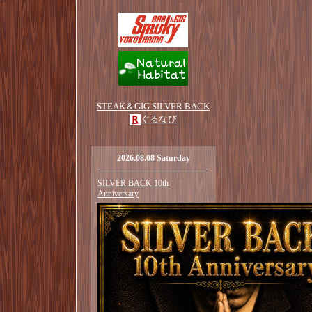
STEAK＆GIG SILVER BACK
ぐるなび
2026.08.08 Saturday
SILVER BACK 10th
Anniversary