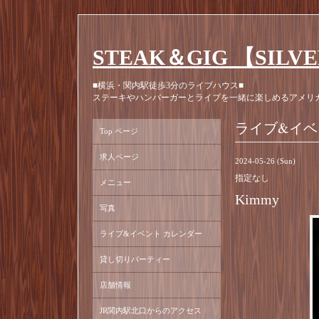
STEAK＆GIG 【SILV
■横浜・関内駅徒歩3分のライブハウス■
ステーキやハンバーガーとライブを一緒に楽しめるアメリ
ライブ&イベ
Top ページ
求人ページ
2024-05-26 (Sun)
指定なし
メニュー
Kimmy
写真
ライブ&イベント カレンダー
貸し切りパーティー
店舗情報
JR関内駅北口からのアクセス