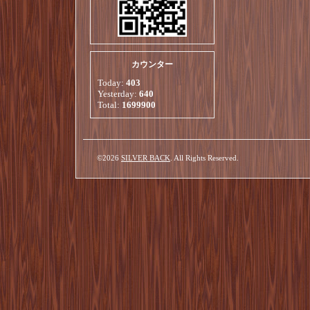
カウンター
Today:
403
Yesterday:
640
Total:
1699900
©2026
SILVER BACK
. All Rights Reserved.