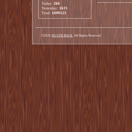
Today:
266
Yesterday:
1635
Total:
1699123
©2026
SILVER BACK
. All Rights Reserved.