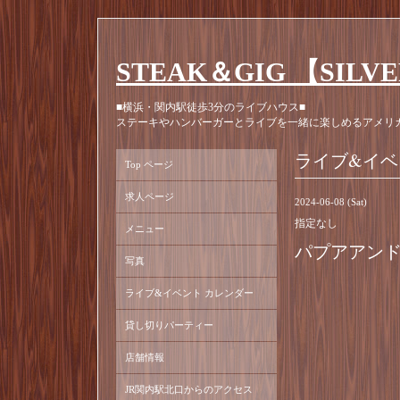
STEAK＆GIG 【SILV
■横浜・関内駅徒歩3分のライブハウス■
ステーキやハンバーガーとライブを一緒に楽しめるアメリ
ライブ&イベ
Top ページ
求人ページ
2024-06-08 (Sat)
指定なし
メニュー
パプアアンドニュ
写真
ライブ&イベント カレンダー
貸し切りパーティー
店舗情報
JR関内駅北口からのアクセス