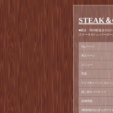
STEAK＆
■横浜・関内駅徒歩3分の
ステーキやハンバーガー
Top ページ
求人ページ
メニュー
写真
ライブ&イベント カレン
貸し切りパーティー
店舗情報
JR関内駅北口からのアク