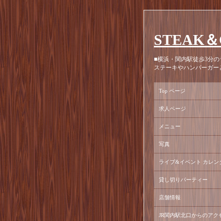
STEAK＆
■横浜・関内駅徒歩3分の
ステーキやハンバーガー
Top ページ
求人ページ
メニュー
写真
ライブ&イベント カレン
貸し切りパーティー
店舗情報
JR関内駅北口からのアク