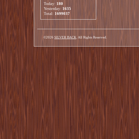
Today:
180
Yesterday:
1635
Total:
1699037
©2026
SILVER BACK
. All Rights Reserved.