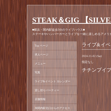
STEAK＆GIG 【SILV
■横浜・関内駅徒歩3分のライブハウス■
ステーキやハンバーガーとライブを一緒に楽しめるアメリ
ライブ&イベ
Top ページ
求人ページ
2024-11-02 (Sat)
指定なし
メニュー
チチンプイプ
写真
ライブ&イベント カレンダー
貸し切りパーティー
店舗情報
JR関内駅北口からのアクセス