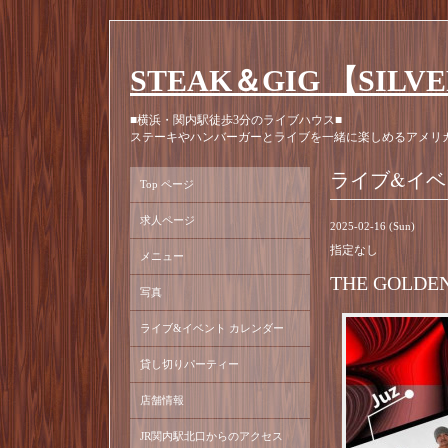
STEAK＆GIG 【SILV
■横浜・関内駅徒歩3分のライブハウス■
ステーキやハンバーガーとライブを一緒に楽しめるアメリ
ライブ&イベ
Top ページ
求人ページ
2025-02-16 (Sun)
指定なし
メニュー
THE GOLDEN 
写真
ライブ&イベント カレンダー
貸し切りパーティー
店舗情報
JR関内駅北口からのアクセス