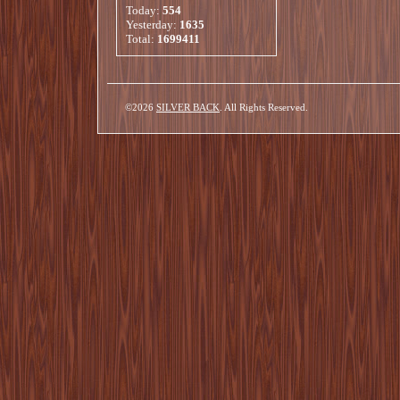
Today:
554
Yesterday:
1635
Total:
1699411
©2026
SILVER BACK
. All Rights Reserved.