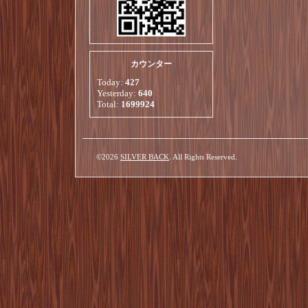
カウンター
Today:
427
Yesterday:
640
Total:
1699924
©2026
SILVER BACK
. All Rights Reserved.