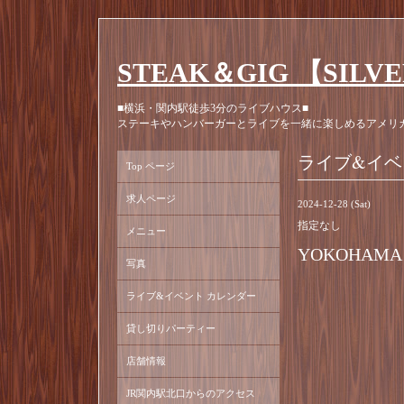
STEAK＆GIG 【SILV
■横浜・関内駅徒歩3分のライブハウス■
ステーキやハンバーガーとライブを一緒に楽しめるアメリ
ライブ&イベ
Top ページ
求人ページ
2024-12-28 (Sat)
指定なし
メニュー
YOKOHAM
写真
ライブ&イベント カレンダー
貸し切りパーティー
店舗情報
JR関内駅北口からのアクセス