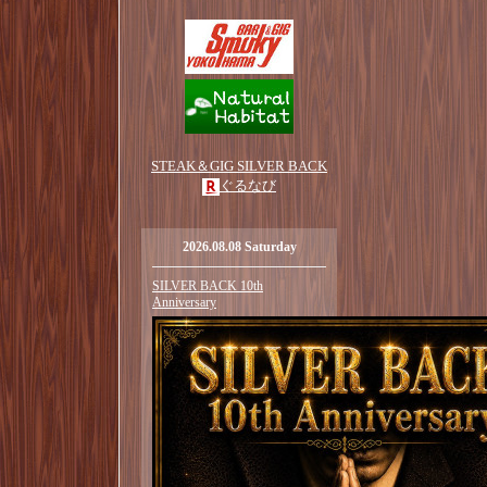
STEAK＆GIG SILVER BACK
ぐるなび
2026.08.08 Saturday
SILVER BACK 10th
Anniversary