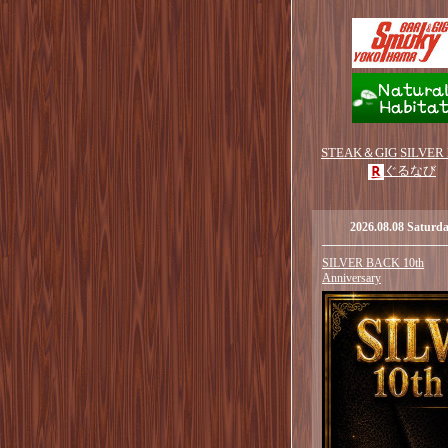
STEAK＆GIG SILVER
ぐるなび
2026.08.08 Saturd
SILVER BACK 10th
Anniversary