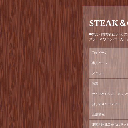
STEAK＆
■横浜・関内駅徒歩3分の
ステーキやハンバーガー
Top ページ
求人ページ
メニュー
写真
ライブ&イベント カレン
貸し切りパーティー
店舗情報
JR関内駅北口からのアク