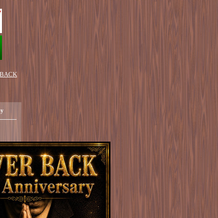
 BACK
ay