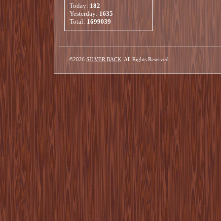
Today:
182
Yesterday:
1635
Total:
1699039
©2026
SILVER BACK
. All Rights Reserved.