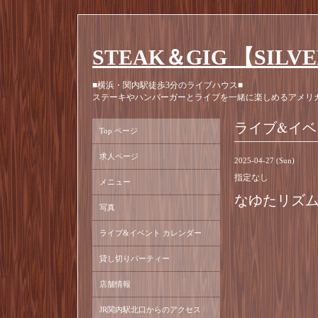
STEAK＆GIG 【SILV
■横浜・関内駅徒歩3分のライブハウス■
ステーキやハンバーガーとライブを一緒に楽しめるアメリ
ライブ&イベ
Top ページ
求人ページ
2025-04-27 (Sun)
指定なし
メニュー
なゆたリズム /
写真
ライブ&イベント カレンダー
貸し切りパーティー
店舗情報
JR関内駅北口からのアクセス