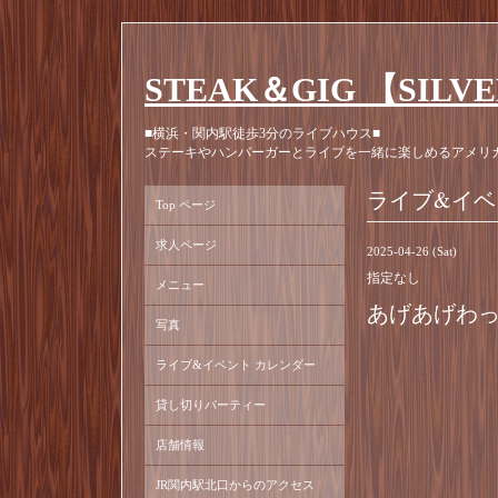
STEAK＆GIG 【SILV
■横浜・関内駅徒歩3分のライブハウス■
ステーキやハンバーガーとライブを一緒に楽しめるアメリ
ライブ&イベ
Top ページ
求人ページ
2025-04-26 (Sat)
指定なし
メニュー
あげあげわ
写真
ライブ&イベント カレンダー
貸し切りパーティー
店舗情報
JR関内駅北口からのアクセス