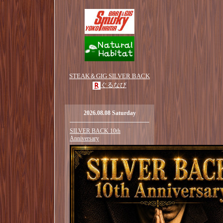
STEAK＆GIG SILVER BACK
ぐるなび
2026.08.08 Saturday
SILVER BACK 10th
Anniversary