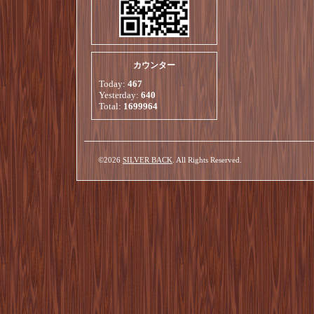
カウンター
Today:
467
Yesterday:
640
Total:
1699964
©2026
SILVER BACK
. All Rights Reserved.