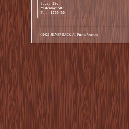
Today:
396
Yesterday:
507
Total:
1700400
©2026
SILVER BACK
. All Rights Reserved.