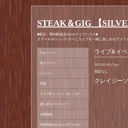
STEAK＆GIG 【SILV
■横浜・関内駅徒歩3分のライブハウス■
ステーキやハンバーガーとライブを一緒に楽しめるアメリ
ライブ&イベ
Top ページ
求人ページ
2025-05-06 (Tue)
指定なし
メニュー
クレイジーソー
写真
ライブ&イベント カレンダー
貸し切りパーティー
店舗情報
JR関内駅北口からのアクセス