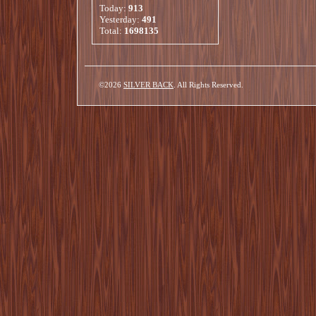
Today:
913
Yesterday:
491
Total:
1698135
©2026
SILVER BACK
. All Rights Reserved.