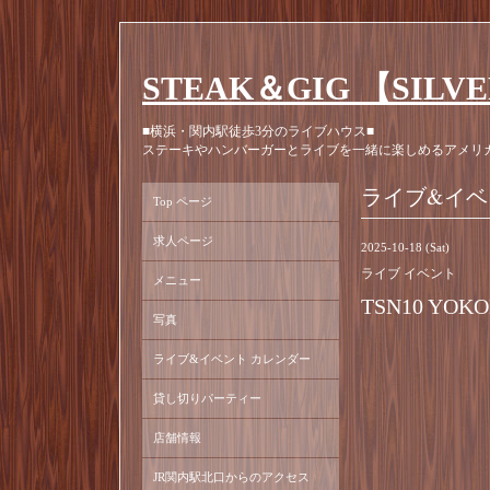
STEAK＆GIG 【SILV
■横浜・関内駅徒歩3分のライブハウス■
ステーキやハンバーガーとライブを一緒に楽しめるアメリ
ライブ&イベ
Top ページ
求人ページ
2025-10-18 (Sat)
ライブ イベント
メニュー
TSN10 YOK
写真
ライブ&イベント カレンダー
貸し切りパーティー
店舗情報
JR関内駅北口からのアクセス