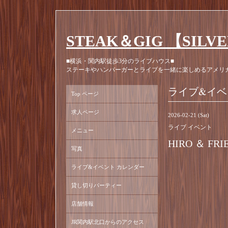
STEAK＆GIG 【SILV
■横浜・関内駅徒歩3分のライブハウス■
ステーキやハンバーガーとライブを一緒に楽しめるアメリ
ライブ&イベ
Top ページ
求人ページ
2026-02-21 (Sat)
ライブ イベント
メニュー
HIRO ＆ FRI
写真
ライブ&イベント カレンダー
貸し切りパーティー
店舗情報
JR関内駅北口からのアクセス