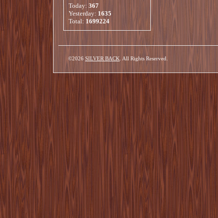
Today:
367
Yesterday:
1635
Total:
1699224
©2026
SILVER BACK
. All Rights Reserved.