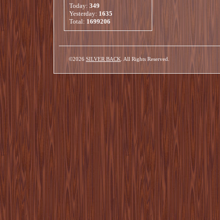
Today:
349
Yesterday:
1635
Total:
1699206
©2026
SILVER BACK
. All Rights Reserved.