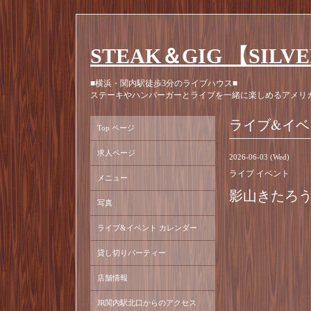
STEAK＆GIG 【SILV
■横浜・関内駅徒歩3分のライブハウス■
ステーキやハンバーガーとライブを一緒に楽しめるアメリ
ライブ&イベ
Top ページ
求人ページ
2026-06-03 (Wed)
ライブ イベント
メニュー
影山きたろう W/
写真
ライブ&イベント カレンダー
貸し切りパーティー
店舗情報
JR関内駅北口からのアクセス