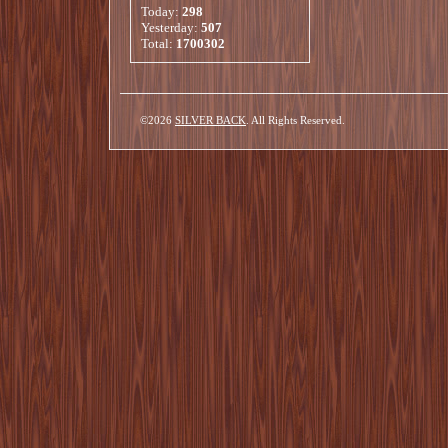
Today:
298
Yesterday:
507
Total:
1700302
©2026
SILVER BACK
. All Rights Reserved.