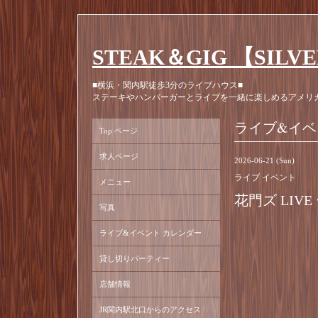
STEAK＆GIG 【SILV
■横浜・関内駅徒歩3分のライブハウス■
ステーキやハンバーガーとライブを一緒に楽しめるアメリ
ライブ&イベ
Top ページ
求人ページ
2026-06-21 (Sun)
ライブ イベント
メニュー
花門ズ LIV
写真
ライブ&イベント カレンダー
貸し切りパーティー
店舗情報
JR関内駅北口からのアクセス