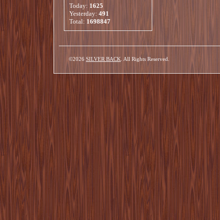
Today:
1625
Yesterday:
491
Total:
1698847
©2026
SILVER BACK
. All Rights Reserved.