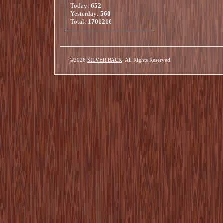
Today:
652
Yesterday:
560
Total:
1701216
©2026
SILVER BACK
. All Rights Reserved.