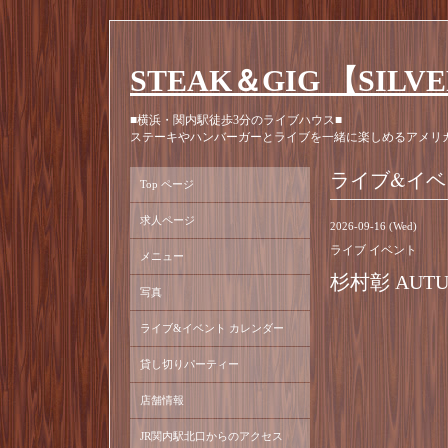
STEAK＆GIG 【SILV
■横浜・関内駅徒歩3分のライブハウス■
ステーキやハンバーガーとライブを一緒に楽しめるアメリ
ライブ&イベ
Top ページ
求人ページ
2026-09-16 (Wed)
ライブ イベント
メニュー
杉村彰 AUTU
写真
ライブ&イベント カレンダー
貸し切りパーティー
店舗情報
JR関内駅北口からのアクセス