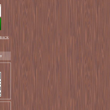
 BACK
ay