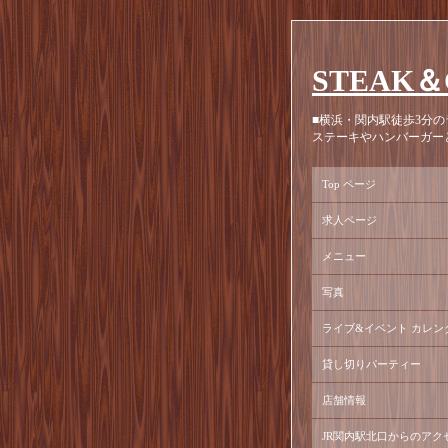
STEAK＆
■横浜・関内駅徒歩3分の
ステーキやハンバーガー
Top ページ
求人ページ
メニュー
写真
ライブ&イベント カレン
貸し切りパーティー
店舗情報
JR関内駅北口からのアク